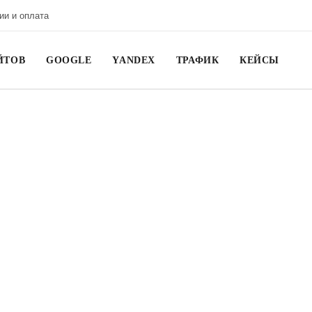
ии и оплата
ЙТОВ
GOOGLE
YANDEX
ТРАФИК
КЕЙСЫ
егию конкурентов
ВИЖЕНИЕ
O продвижение
газинов подарков
Продвижение интернет-магазинов
 35 000 руб.
Цена от 35 000 руб.
движение сайта с гарантией выхода в ТОП-10
Получить КП для вашего сайта