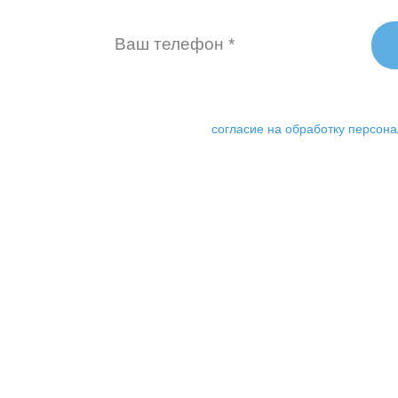
ку «Бесплатный аудит» я даю свое
согласие на обработку персон
140
188 00
тов стали лидерами своей
запросов - в активе
ематики вместе с нами