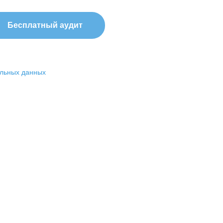
альных данных
0
800
рекламных кампаний проведено