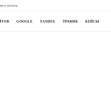
ии и оплата
ЙТОВ
GOOGLE
YANDEX
ТРАФИК
КЕЙСЫ
егию конкурентов
ВИЖЕНИЕ
O продвижение
газинов конфет
Продвижение интернет-магазинов
 35 000 руб.
Цена от 35 000 руб.
движение сайта с гарантией выхода в ТОП-10
Получить КП для вашего сайта