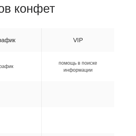
ов конфет
рафик
VIP
помощь в поиске
рафик
информации