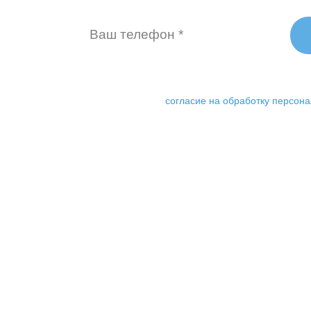
ку «Бесплатный аудит» я даю свое
согласие на обработку персон
140
188 00
тов стали лидерами своей
запросов - в активе
ематики вместе с нами