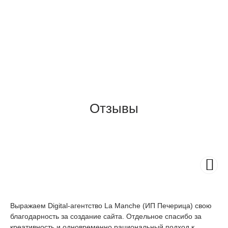
Отзывы
Выражаем Digital-агентство La Manche (ИП Печерица) свою
Вы
благодарность за создание сайта. Отдельное спасибо за
(И
креативность и одновременно рациональный подход к
пр