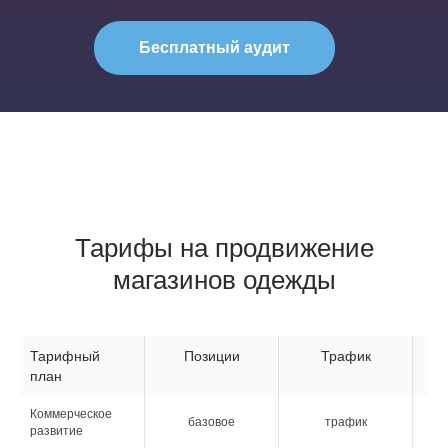
Нажимая кнопку «Бесплатный аудит» я даю свое
согласие
на обработку персональных данных
Тарифы на продвижение
магазинов одежды
Тарифный
Позиции
Трафик
план
Коммерческое
по
базовое
трафик
развитие