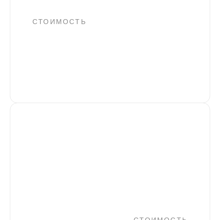
СТОИМОСТЬ
от 45 000 руб.
Заказать услугу
SEO в Yandex
Seo в Яндекс - продвижение сайта, с упором
на поисковую систему Yandex. Методы
оптимизации сайта в Google и Яндекс
различаются, это обуславливается отличиями
алгоритмов, ранжирования и индексации.