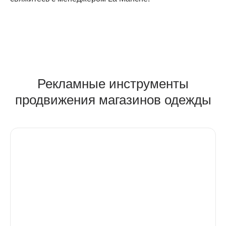
Рекламные инструменты
продвижения магазинов одежды
SEO в Google
Seo в Google - продвижение сайта, с упором на
поисковую систему Google. Методы
оптимизации сайта в Google и Яндекс
различаются, это обуславливается отличиями
алгоритмов, ранжирования и индексации.