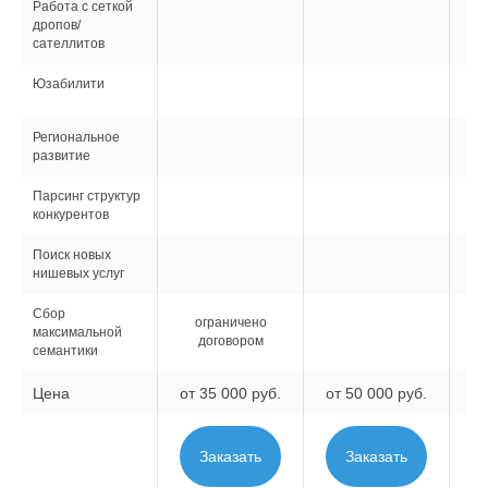
Работа с сеткой
дропов/
сателлитов
Юзабилити
Региональное
развитие
Парсинг структур
конкурентов
Поиск новых
нишевых услуг
Сбор
ограничено
максимальной
договором
семантики
Цена
от 35 000 руб.
от 50 000 руб.
от
Заказать
Заказать